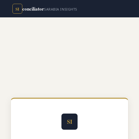
conciliator
SI
SARABIA INSIGHTS
SI